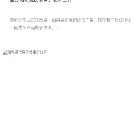
微观和宏观影响者：如何工作
营销的形式正在改变。如果最初我们信任广告，现在我们信任谈论
不同类型产品的影响者。···